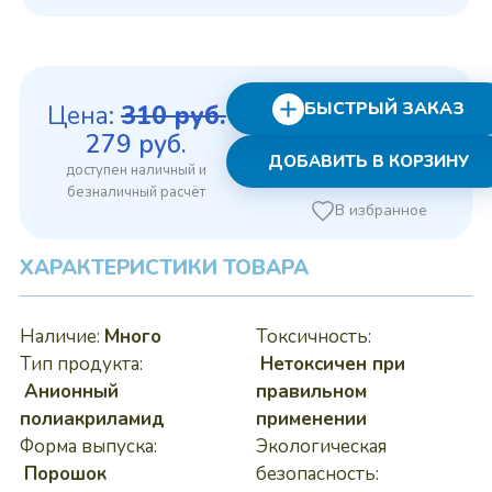
БЫСТРЫЙ ЗАКАЗ
Цена:
310
руб.
Первоначальная
Текущая
279
руб.
ДОБАВИТЬ В КОРЗИНУ
цена
цена:
составляла
279 руб..
В избранное
310 руб..
ХАРАКТЕРИСТИКИ ТОВАРА
Наличие:
Много
Токсичность:
Тип продукта:
Нетоксичен при
Анионный
правильном
полиакриламид
применении
Форма выпуска:
Экологическая
Порошок
безопасность: