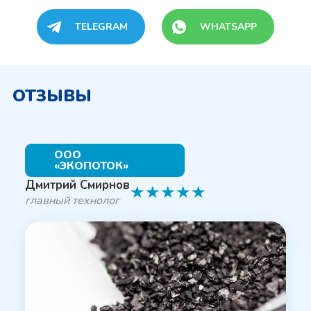
TELEGRAM
WHATSAPP
ОТЗЫВЫ
ООО
«ЭКОПОТОК»
Дмитрий Смирнов
★
★
★
★
★
главный технолог