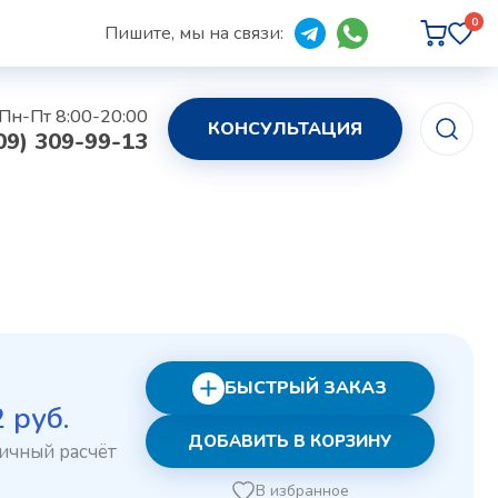
0
Пишите, мы на связи:
Пн-Пт 8:00-20:00
КОНСУЛЬТАЦИЯ
09) 309-99-13
БЫСТРЫЙ ЗАКАЗ
рвоначальная
Текущая
2
руб.
ДОБАВИТЬ В КОРЗИНУ
на
цена:
ставляла
252 руб..
В избранное