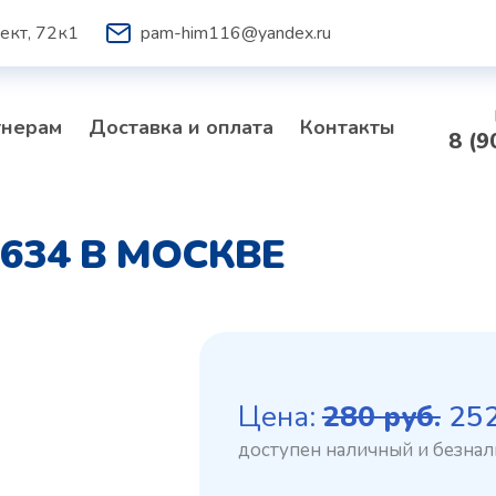
ект, 72к1
pam-him116@yandex.ru
тнерам
Доставка и оплата
Контакты
8 (9
6634 В МОСКВЕ
Пе
Цена:
280
руб.
25
це
со