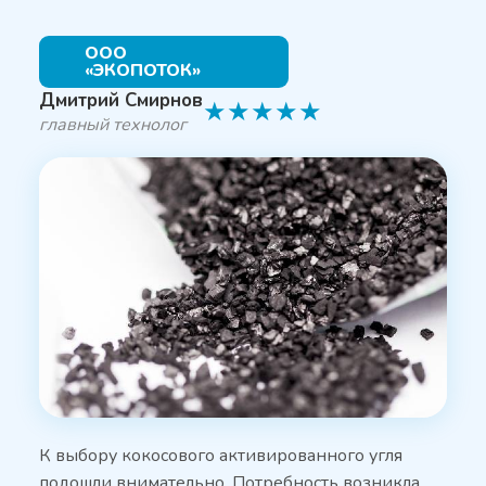
ООО
«ЭКОПОТОК»
Дмитрий Смирнов
★
★
★
★
★
главный технолог
К выбору кокосового активированного угля
подошли внимательно. Потребность возникла