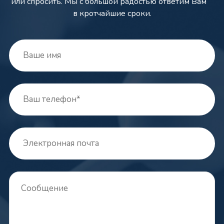
или спросить. Мы с большой радостью ответим Вам
в кротчайшие сроки.