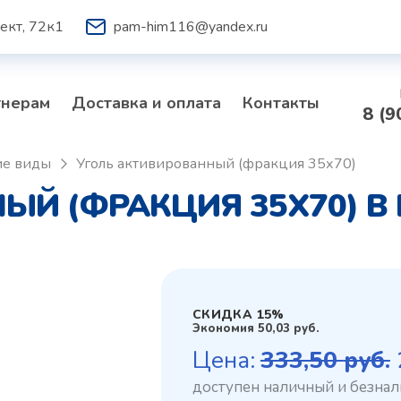
ект, 72к1
pam-him116@yandex.ru
тнерам
Доставка и оплата
Контакты
8 (9
ие виды
Уголь активированный (фракция 35х70)
ЫЙ (ФРАКЦИЯ 35Х70) В
СКИДКА 15%
Экономия
50,03
руб.
Цена:
333,50
руб.