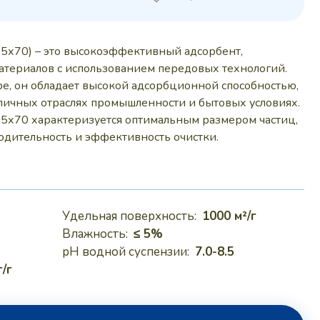
составляла
284 руб..
333,50 руб..
5х70) – это высокоэффективный адсорбент,
атериалов с использованием передовых технологий.
ре, он обладает высокой адсорбционной способностью,
зличных отраслях промышленности и бытовых условиях.
5х70 характеризуется оптимальным размером частиц,
дительность и эффективность очистки.
Удельная поверхность:
1000 м²/г
Влажность:
≤ 5%
pH водной суспензии:
7.0-8.5
/г