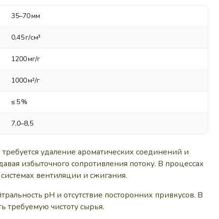
35–70 мм
0,45 г/см³
1200 мг/г
1000 м²/г
≤ 5 %
7,0–8,5
 требуется удаление ароматических соединений и
давая избыточного сопротивления потоку. В процессах
 системах вентиляции и сжигания.
тральность pH и отсутствие посторонних привкусов. В
ь требуемую чистоту сырья.