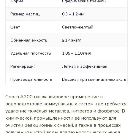
Форма
Сферические гранулы
Размер частиц
0,3 – 1,2 мм
Цвет
Светло‑желтый
Обменная ёмкость
≥ 1,4 экв/л
Удельная плотность
1,05 – 1,10 г/мл
Регенерация
Лёгкая и эффективная
Производительность
Высокая при минимальных эксплуа
Смола A200 нашла широкое применение в
водоподготовке коммунальных систем, где требуется
удаление тяжёлых металлов, нитратов и фосфатов. В
химической промышленности её используют для
очистки реакционных смесей, а также в процессах
получения чистой воды для технологических нужд.