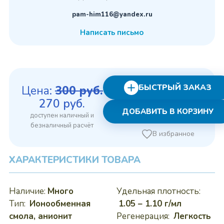
pam-him116@yandex.ru
Написать письмо
БЫСТРЫЙ ЗАКАЗ
Цена:
300
руб.
Первоначальная
Текущая
270
руб.
ДОБАВИТЬ В КОРЗИНУ
цена
цена:
составляла
270 руб..
В избранное
300 руб..
ХАРАКТЕРИСТИКИ ТОВАРА
Наличие:
Много
Удельная плотность:
Тип:
Ионообменная
1.05 – 1.10 г/мл
смола, анионит
Регенерация:
Легкость