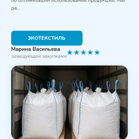
по оптимизации использования продукции. Мы
ра…
ЭКОТЕКСТИЛЬ
Марина Васильева
★
★
★
★
★
заведующая закупками