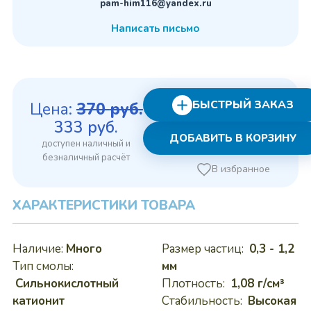
pam-him116@yandex.ru
Написать письмо
БЫСТРЫЙ ЗАКАЗ
Цена:
370
руб.
Первоначальная
Текущая
333
руб.
ДОБАВИТЬ В КОРЗИНУ
цена
цена:
составляла
333 руб..
В избранное
370 руб..
ХАРАКТЕРИСТИКИ ТОВАРА
Наличие:
Много
Размер частиц:
0,3 - 1,2
Тип смолы:
мм
Сильнокислотный
Плотность:
1,08 г/см³
катионит
Стабильность:
Высокая