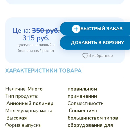
БЫСТРЫЙ ЗАКАЗ
Цена:
350
руб.
Первоначальная
Текущая
315
руб.
ДОБАВИТЬ В КОРЗИНУ
цена
цена:
составляла
315 руб..
В избранное
350 руб..
ХАРАКТЕРИСТИКИ ТОВАРА
Наличие:
Много
правильном
Тип продукта:
применении
Анионный полимер
Совместимость:
Молекулярная масса:
Совместим с
Высокая
большинством типов
Форма выпуска:
оборудования для