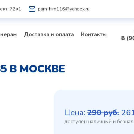
ект, 72к1
pam-him116@yandex.ru
тнерам
Доставка и оплата
Контакты
8 (9
5 В МОСКВЕ
Пе
Цена:
290
руб.
26
це
со