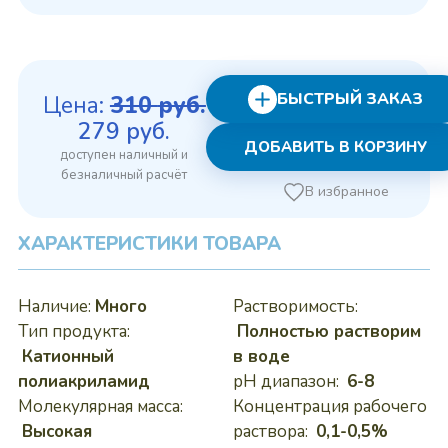
БЫСТРЫЙ ЗАКАЗ
Цена:
310
руб.
Первоначальная
Текущая
279
руб.
ДОБАВИТЬ В КОРЗИНУ
цена
цена:
составляла
279 руб..
В избранное
310 руб..
ХАРАКТЕРИСТИКИ ТОВАРА
Наличие:
Много
Растворимость:
Тип продукта:
Полностью растворим
Катионный
в воде
полиакриламид
pH диапазон:
6-8
Молекулярная масса:
Концентрация рабочего
Высокая
раствора:
0,1-0,5%