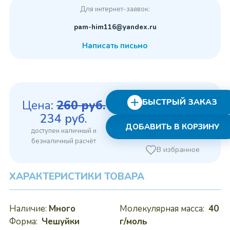
Для интернет-заявок:
pam-him116@yandex.ru
Написать письмо
БЫСТРЫЙ ЗАКАЗ
Цена:
260
руб.
Первоначальная
Текущая
234
руб.
ДОБАВИТЬ В КОРЗИНУ
цена
цена:
составляла
234 руб..
В избранное
260 руб..
ХАРАКТЕРИСТИКИ ТОВАРА
Наличие:
Много
Молекулярная масса:
40
Форма:
Чешуйки
г/моль