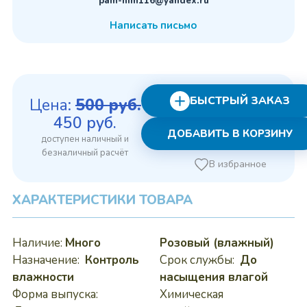
pam-him116@yandex.ru
Написать письмо
БЫСТРЫЙ ЗАКАЗ
Цена:
500
руб.
Первоначальная
Текущая
450
руб.
ДОБАВИТЬ В КОРЗИНУ
цена
цена:
составляла
450 руб..
В избранное
500 руб..
ХАРАКТЕРИСТИКИ ТОВАРА
Наличие:
Много
Розовый (влажный)
Назначение:
Контроль
Срок службы:
До
влажности
насыщения влагой
Форма выпуска:
Химическая