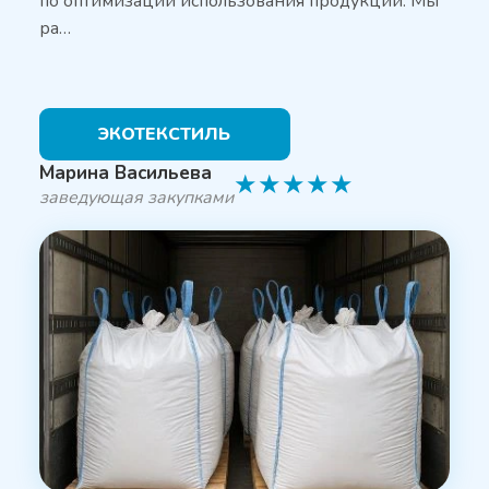
по оптимизации использования продукции. Мы
ра…
ЭКОТЕКСТИЛЬ
Марина Васильева
★
★
★
★
★
заведующая закупками