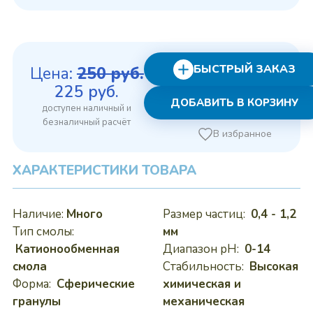
БЫСТРЫЙ ЗАКАЗ
Цена:
250
руб.
Первоначальная
Текущая
225
руб.
ДОБАВИТЬ В КОРЗИНУ
цена
цена:
составляла
225 руб..
В избранное
250 руб..
ХАРАКТЕРИСТИКИ ТОВАРА
Наличие:
Много
Размер частиц:
0,4 - 1,2
Тип смолы:
мм
Катионообменная
Диапазон pH:
0-14
смола
Стабильность:
Высокая
Форма:
Сферические
химическая и
гранулы
механическая