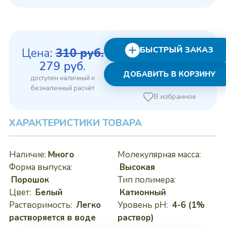
БЫСТРЫЙ ЗАКАЗ
Цена:
310
руб.
Первоначальная
Текущая
279
руб.
ДОБАВИТЬ В КОРЗИНУ
цена
цена:
составляла
279 руб..
В избранное
310 руб..
ХАРАКТЕРИСТИКИ ТОВАРА
Наличие:
Много
Молекулярная масса:
Форма выпуска:
Высокая
Порошок
Тип полимера:
Цвет:
Белый
Катионный
Растворимость:
Легко
Уровень pH:
4-6 (1%
растворяется в воде
раствор)