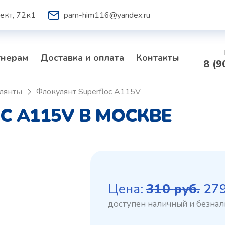
ект, 72к1
pam-him116@yandex.ru
тнерам
Доставка и оплата
Контакты
8 (9
лянты
Флокулянт Superfloc A115V
C A115V В МОСКВЕ
Пе
Цена:
310
руб.
27
це
со