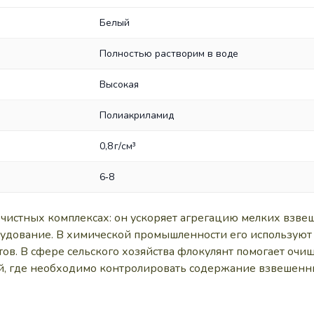
Белый
Полностью растворим в воде
Высокая
Полиакриламид
0,8 г/см³
6‑8
чистных комплексах: он ускоряет агрегацию мелких взве
удование. В химической промышленности его используют 
ов. В сфере сельского хозяйства флокулянт помогает очищ
й, где необходимо контролировать содержание взвешенны