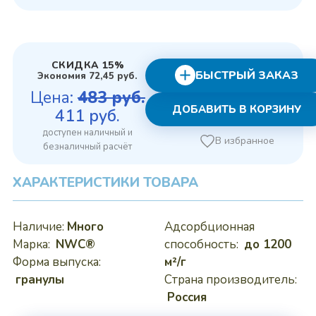
СКИДКА 15%
БЫСТРЫЙ ЗАКАЗ
Экономия
72,45
руб.
Цена:
483
руб.
ДОБАВИТЬ В КОРЗИНУ
Первоначальная
Текущая
411
руб.
цена
цена:
В избранное
составляла
411 руб..
483 руб..
ХАРАКТЕРИСТИКИ ТОВАРА
Наличие:
Много
Адсорбционная
Марка:
NWC®
способность:
до 1200
Форма выпуска:
м²/г
гранулы
Страна производитель:
Россия