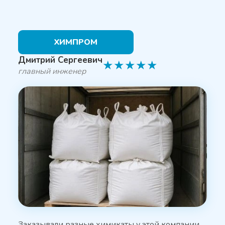
ХИМПРОМ
Дмитрий Сергеевич
★
★
★
★
★
главный инженер
Заказывали разные химикаты у этой компании,